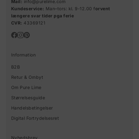
Mail:
info@purelime.com
Kundeservice:
Man–tors: kl. 9-12.00 f
orvent
længere svar tider pga ferie
CVR:
43369121
Information
B2B
Retur & Ombyt
Om Pure Lime
Størrelsesguide
Handelsbetingelser
Digital Fortrydelsesret
Nyhedsbrev