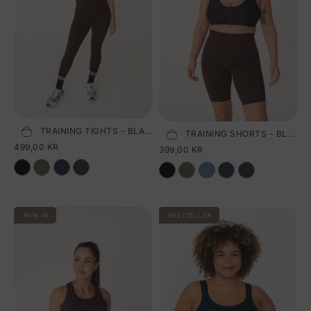
PURE TRAINING TIGHTS - BLACK COFFEE
Vælg størrelse
PURE TRAINING SHORTS - BLACK COFFEE
Vælg størrelse
SALGSPRIS
499,00 KR
SALGSPRIS
399,00 KR
NEW IN
BESTSELLER