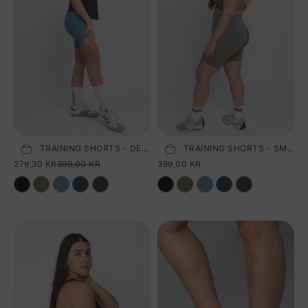
PURE TRAINING SHORTS - DEW BLUE
PURE TRAINING SHORTS - SMOKEY OLIVE
Vælg størrelse
Tilføj til kurv
SALGSPRIS
NORMALPRIS
SALGSPRIS
279,30 KR
399,00 KR
399,00 KR