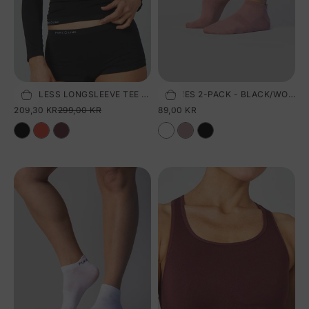
SEAMLESS LONGSLEEVE TEE - BLACK
FOOTIES 2-PACK - BLACK/WOODROSE
Tilføj til kurv
Tilføj til kurv
SALGSPRIS
NORMALPRIS
SALGSPRIS
209,30 KR
299,00 KR
89,00 KR