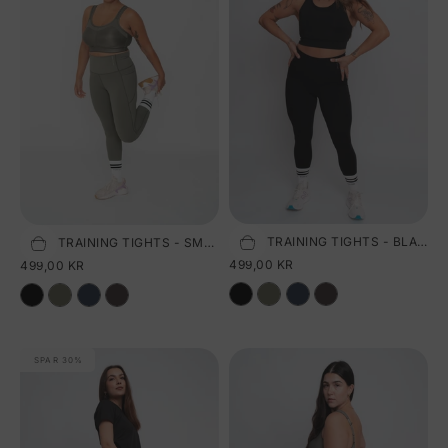
PURE TRAINING TIGHTS - BLACK
PURE TRAINING TIGHTS - SMOKEY OLIVE
Vælg størrelse
Vælg størrelse
SALGSPRIS
SALGSPRIS
499,00 KR
499,00 KR
SPAR 30%