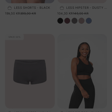
SEAMLESS SHORTS - BLACK
SEAMLESS HIPSTER - DUSTY ROSE
Vælg størrelse
Tilføj til kurv
SALGSPRIS
NORMALPRIS
SALGSPRIS
NORMALPRIS
199,50 KR
399,00 KR
104,30 KR
149,00 KR
SPAR 30%