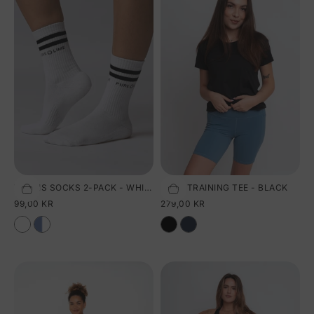
TENNIS SOCKS 2-PACK - WHITE
PURE TRAINING TEE - BLACK
Vælg størrelse
Vælg størrelse
SALGSPRIS
SALGSPRIS
99,00 KR
279,00 KR