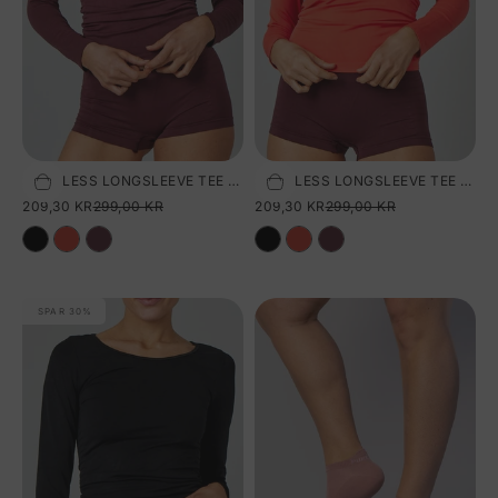
SEAMLESS LONGSLEEVE TEE - TAWNY PORT
SEAMLESS LONGSLEEVE TEE - FIESTA
Vælg størrelse
Vælg størrelse
SALGSPRIS
NORMALPRIS
SALGSPRIS
NORMALPRIS
209,30 KR
299,00 KR
209,30 KR
299,00 KR
SPAR 30%