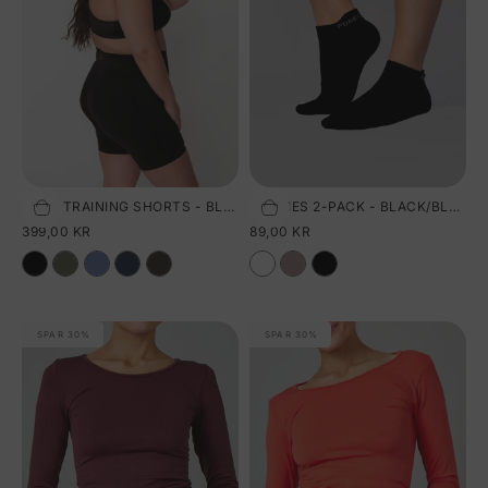
PURE TRAINING SHORTS - BLACK
FOOTIES 2-PACK - BLACK/BLACK
Vælg størrelse
Vælg størrelse
SALGSPRIS
SALGSPRIS
399,00 KR
89,00 KR
SPAR 30%
SPAR 30%