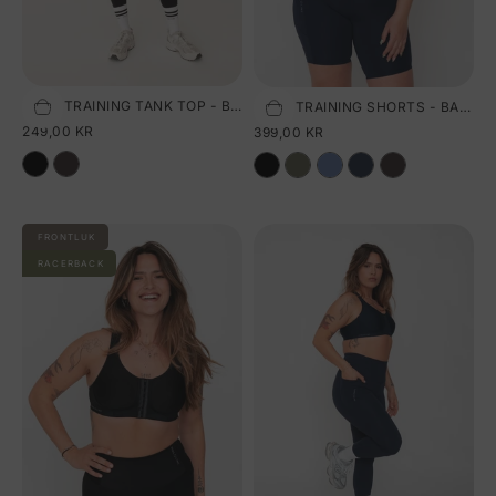
PURE TRAINING TANK TOP - BLACK
PURE TRAINING SHORTS - BARITONE BLUE
Vælg størrelse
Vælg størrelse
SALGSPRIS
SALGSPRIS
249,00 KR
399,00 KR
FRONTLUK
RACERBACK