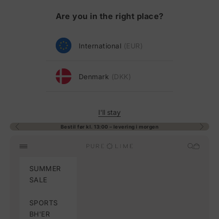
Spring til indhold
Are you in the right place?
International
(EUR)
Denmark
(DKK)
I'll stay
Bestil før kl. 13:00 – levering i morgen
Forrige
Næste
Pure Lime
Åbn søge
Åbn in
Åbn navigationsmenu
SUMMER
SALE
SPORTS
BH'ER