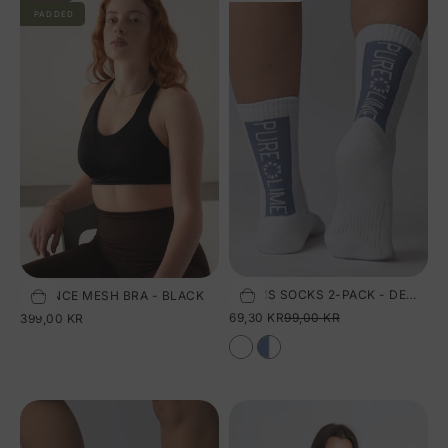
PADDED
TENNIS SOCKS 2-PACK - DEW BLUE
ESSENCE MESH BRA - BLACK
Vælg størrelse
Vælg størrelse
SALGSPRIS
NORMALPRIS
69,30 KR
99,00 KR
SALGSPRIS
399,00 KR