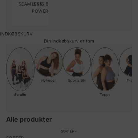
SEAMLESS
INVISIBLE
POWER
INDKØBSKURV
Din indkøbskurv er tom
Nyheder
Sports BH
T-shir
Se alle
Toppe
Alle produkter
SORTÉR
SORTÉR