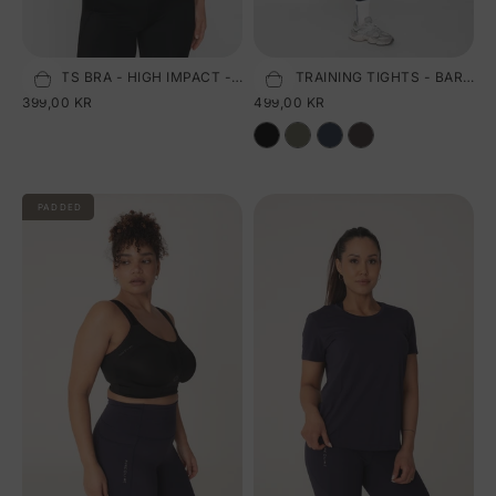
SPORTS BRA - HIGH IMPACT - BLACK
PURE TRAINING TIGHTS - BARITONE BLUE
Vælg størrelse
Vælg størrelse
SALGSPRIS
SALGSPRIS
399,00 KR
499,00 KR
PADDED