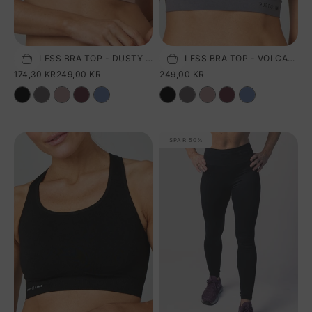
SEAMLESS BRA TOP - DUSTY ROSE
SEAMLESS BRA TOP - VOLCANIC GLASS
Vælg størrelse
Vælg størrelse
SALGSPRIS
NORMALPRIS
SALGSPRIS
174,30 KR
249,00 KR
249,00 KR
SPAR 50%