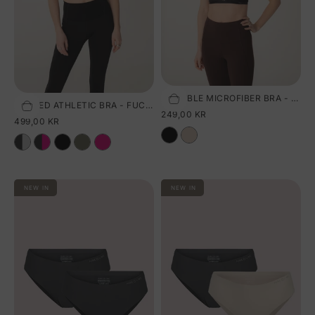
INVISIBLE MICROFIBER BRA - BLACK
Vælg størrelse
PADDED ATHLETIC BRA - FUCHSIA PURPLE
Vælg størrelse
SALGSPRIS
249,00 KR
SALGSPRIS
499,00 KR
NEW IN
NEW IN