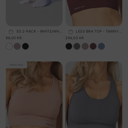
FOOTIES 2-PACK - WHITE/WHITE
SEAMLESS BRA TOP - TAWNY PORT
Vælg størrelse
Vælg størrelse
SALGSPRIS
SALGSPRIS
89,00 KR
249,00 KR
SPAR 30%