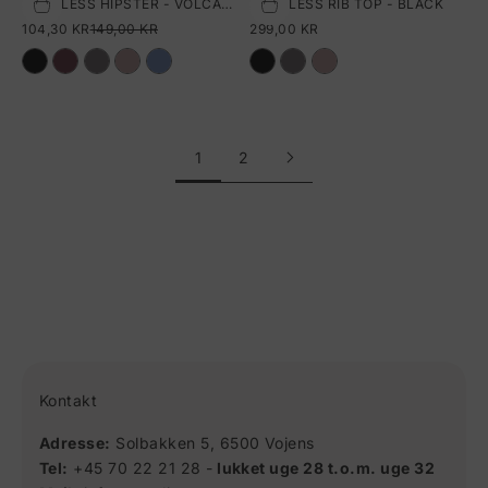
SEAMLESS HIPSTER - VOLCANIC GLASS
SEAMLESS RIB TOP - BLACK
Vælg størrelse
Vælg størrelse
SALGSPRIS
NORMALPRIS
SALGSPRIS
104,30 KR
149,00 KR
299,00 KR
1
2
Kontakt
Adresse:
Solbakken 5, 6500 Vojens
Tel:
+45 70 22 21 28 -
lukket uge 28 t.o.m. uge 32