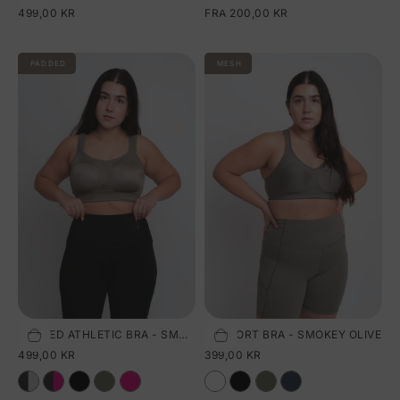
SALGSPRIS
SALGSPRIS
499,00 KR
FRA 200,00 KR
PADDED
MESH
PADDED ATHLETIC BRA - SMOKEY OLIVE
SUPPORT BRA - SMOKEY OLIVE
Vælg størrelse
Vælg størrelse
SALGSPRIS
SALGSPRIS
499,00 KR
399,00 KR