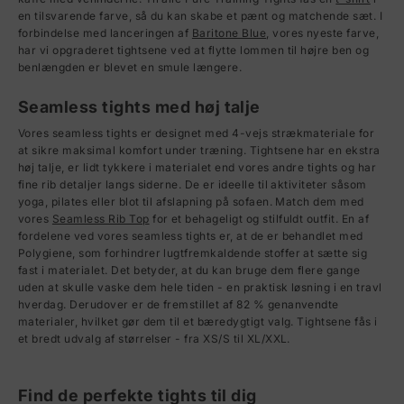
en tilsvarende farve, så du kan skabe et pænt og matchende sæt. I
forbindelse med lanceringen af
Baritone Blue
, vores nyeste farve,
har vi opgraderet tightsene ved at flytte lommen til højre ben og
benlængden er blevet en smule længere.
Seamless tights med høj talje
Vores seamless tights er designet med 4-vejs strækmateriale for
at sikre maksimal komfort under træning. Tightsene har en ekstra
høj talje, er lidt tykkere i materialet end vores andre tights og har
fine rib detaljer langs siderne. De er ideelle til aktiviteter såsom
yoga, pilates eller blot til afslapning på sofaen. Match dem med
vores
Seamless Rib Top
for et behageligt og stilfuldt outfit. En af
fordelene ved vores seamless tights er, at de er behandlet med
Polygiene, som forhindrer lugtfremkaldende stoffer at sætte sig
fast i materialet. Det betyder, at du kan bruge dem flere gange
uden at skulle vaske dem hele tiden - en praktisk løsning i en travl
hverdag. Derudover er de fremstillet af 82 % genanvendte
materialer, hvilket gør dem til et bæredygtigt valg. Tightsene fås i
et bredt udvalg af størrelser - fra XS/S til XL/XXL.
Find de perfekte tights til dig