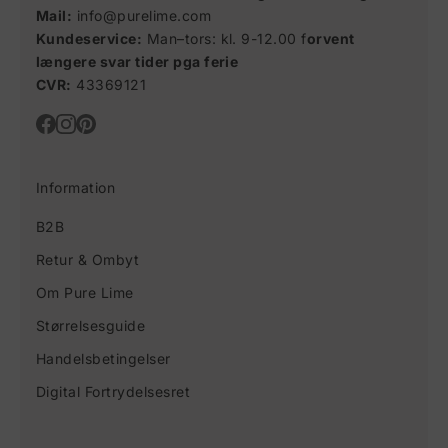
Mail:
info@purelime.com
Kundeservice:
Man–tors: kl. 9-12.00 f
orvent
længere svar tider pga ferie
CVR:
43369121
Information
B2B
Retur & Ombyt
Om Pure Lime
Størrelsesguide
Handelsbetingelser
Digital Fortrydelsesret