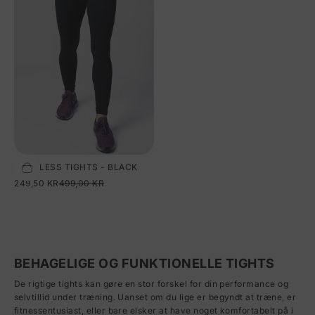
SEAMLESS TIGHTS - BLACK
Vælg størrelse
SALGSPRIS
NORMALPRIS
249,50 KR
499,00 KR
BEHAGELIGE OG FUNKTIONELLE TIGHTS
De rigtige tights kan gøre en stor forskel for din performance og
selvtillid under træning. Uanset om du lige er begyndt at træne, er
fitnessentusiast, eller bare elsker at have noget komfortabelt på i