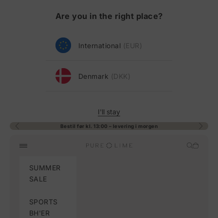
Spring til indhold
Are you in the right place?
International
(EUR)
Denmark
(DKK)
I'll stay
Bestil før kl. 13:00 – levering i morgen
Forrige
Næste
Pure Lime
Åbn søge
Åbn in
Åbn navigationsmenu
SUMMER
SALE
SPORTS
BH'ER