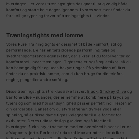
hverdagen – er vores træningstights designet til at give dig både
komfort og støtte hele dagen igennem. I vores sortiment finder du
forskellige typer og farver af træningstights til kvinder.
Træningstights med lomme
Vores Pure Training tights er designet til både komfort, stil og
performance. De har en tætsiddende pasform, høj talje og
svedtransporterende egenskaber, der sikrer, at du forbliver tør og
komfortabel under træningen. Tightsene er også squatsikre, så du
kan bevæge dig frit og uden bekymringer. På ydersiden af låret
finder du en praktisk lomme, som du kan bruge for din telefon,
nøgler, pung eller andre småting.
Disse træningstights i tre klassiske farver:
Black
,
Smokey Olive
og
Baritone Blue
– nuancer, der er nemme at kombinere på kryds og
tværs og som med høj sandsynlighed passer perfekt ind i resten af
din garderobe. Uanset om du styrketræner, dyrker yoga eller
spinning, så er disse dame tights velegnede til alle former for
aktiviteter. Deres tidløse design gør dem også ideelle til
hverdagen, f. eks. stylet sammen med en oversized blazer eller en
afslappet skjorte. Perfekt når du skal løbe ærinder eller drikke
kaffe med veninderne. Til alle Pure Training Tights fås en
t-shirt
i